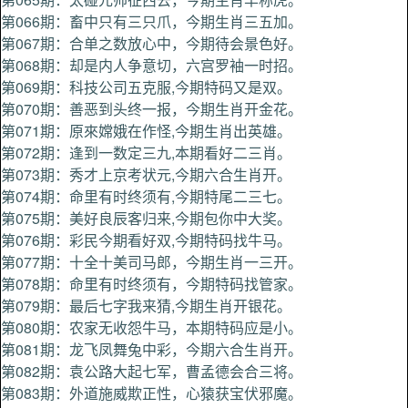
第066期：畜中只有三只爪，今期生肖三五加。
第067期：合单之数放心中，今期待会景色好。
第068期：却是内人争意切，六宫罗袖一时招。
第069期：科技公司五克服,今期特码又是双。
第070期：善恶到头终一报，今期生肖开金花。
第071期：原來嫦娥在作怪,今期生肖出英雄。
第072期：逢到一数定三九,本期看好二三肖。
第073期：秀才上京考状元,今期六合生肖开。
第074期：命里有时终须有,今期特尾二三七。
第075期：美好良辰客归来,今期包你中大奖。
第076期：彩民今期看好双,今期特码找牛马。
第077期：十全十美司马郎，今期生肖一三开。
第078期：命里有时终须有，今期特码找管家。
第079期：最后七字我来猜,今期生肖开银花。
第080期：农家无收怨牛马，本期特码应是小。
第081期：龙飞凤舞兔中彩，今期六合生肖开。
第082期：袁公路大起七军，曹孟德会合三将。
第083期：外道施威欺正性，心猿获宝伏邪魔。