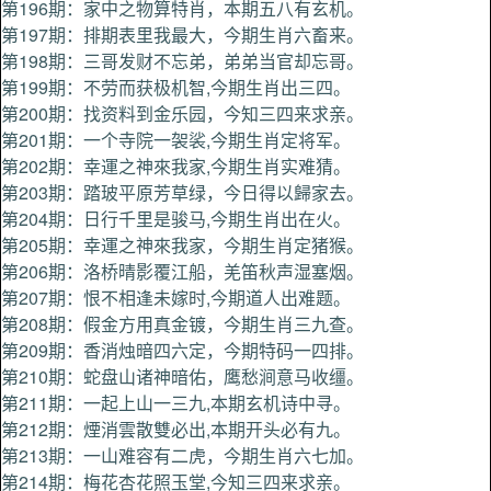
第196期：家中之物算特肖，本期五八有玄机。
第197期：排期表里我最大，今期生肖六畜来。
第198期：三哥发财不忘弟，弟弟当官却忘哥。
第199期：不劳而获极机智,今期生肖出三四。
第200期：找资料到金乐园，今知三四来求亲。
第201期：一个寺院一袈裟,今期生肖定将军。
第202期：幸運之神來我家,今期生肖实难猜。
第203期：踏玻平原芳草绿，今日得以歸家去。
第204期：日行千里是骏马,今期生肖出在火。
第205期：幸運之神來我家，今期生肖定猪猴。
第206期：洛桥晴影覆江船，羌笛秋声湿塞烟。
第207期：恨不相逢未嫁时,今期道人出难题。
第208期：假金方用真金镀，今期生肖三九查。
第209期：香消烛暗四六定，今期特码一四排。
第210期：蛇盘山诸神暗佑，鹰愁涧意马收缰。
第211期：一起上山一三九,本期玄机诗中寻。
第212期：煙消雲散雙必出,本期开头必有九。
第213期：一山难容有二虎，今期生肖六七加。
第214期：梅花杏花照玉堂,今知三四来求亲。