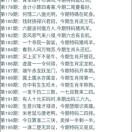
第178期：会计小算四毒害,今期二尾要看好。
第179期：何惜二八施光明，今期特碼在蛇身。
第180期：钱财扬禄兴君招，今期生肖送兰花。
第181期：六额该何俄方人,今期特码猪鸡羊。
第182期：歪风邪气来八侵,今期六合有玄机。
第183期：一个寺院一袈裟，今期特码猪鸡羊。
第184期：春到人间万物苏,今期生肖头还红。
第185期：买上买下不是牛，今期生肖开银花。
第186期：虚度一一令何得，今期生肖定龙蛇。
第187期：端午赤龙跃龙门，今期特码开本期。
第188期：属土属水亦属金，今期生肖排第一。
第189期：合中有生生旺木，今期生肖羊称狗。
第190期：一发千钧二三数，一七双数来二四。
第191期：有人十元买码时,本期出码三六九。
第192期：生意兴隆才禄进，今期慧眼识英雄。
第193期：米老鼠与唐老鸭，今期特码二四排。
第194期：今日算准二三块，卖掉一半剩一半。
第195期：一清二楚无异议，今期特码又是双。